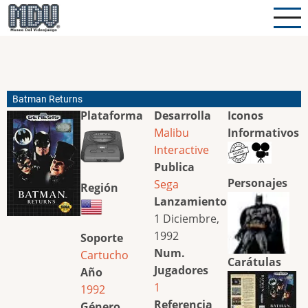
Pasar
al
contenido
principal
Batman Returns
Plataforma
Desarrolla
Iconos
Malibu
Informativos
Interactive
Publica
Personajes
Sega
Región
Lanzamiento
1 Diciembre,
1992
Soporte
Num.
Cartucho
Carátulas
Jugadores
Año
1
1992
Referencia
Género