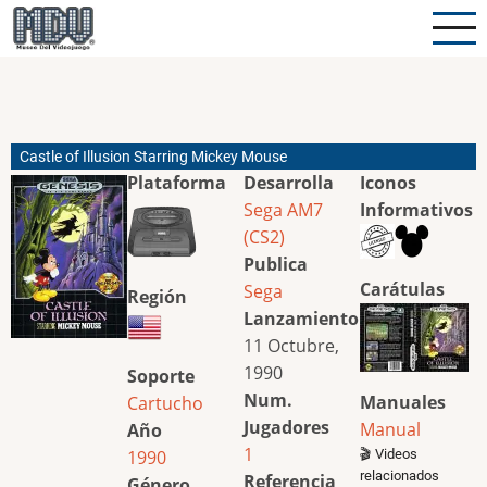
Pasar
al
contenido
principal
Castle of Illusion Starring Mickey Mouse
Plataforma
Desarrolla
Iconos
Sega AM7
Informativos
(CS2)
Publica
Carátulas
Sega
Región
Lanzamiento
11 Octubre,
1990
Soporte
Num.
Manuales
Cartucho
Jugadores
Manual
Año
1
1990
🎬 Videos
relacionados
Referencia
Género