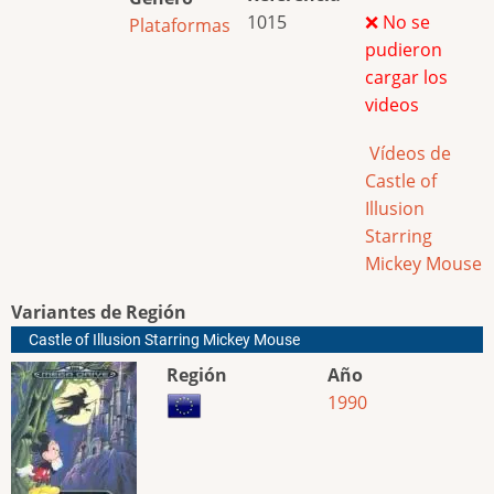
1015
❌ No se
Plataformas
pudieron
cargar los
videos
Vídeos de
Castle of
Illusion
Starring
Mickey Mouse
Variantes de Región
Castle of Illusion Starring Mickey Mouse
Región
Año
1990