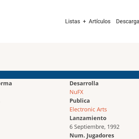
Main
Listas
Artículos
Descarg
navigation
orma
Desarrolla
NuFX
Publica
Electronic Arts
Lanzamiento
6 Septiembre, 1992
Num. Jugadores