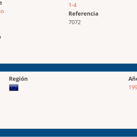
e
1-4
ho
Referencia
7072
o
Región
Añ
19