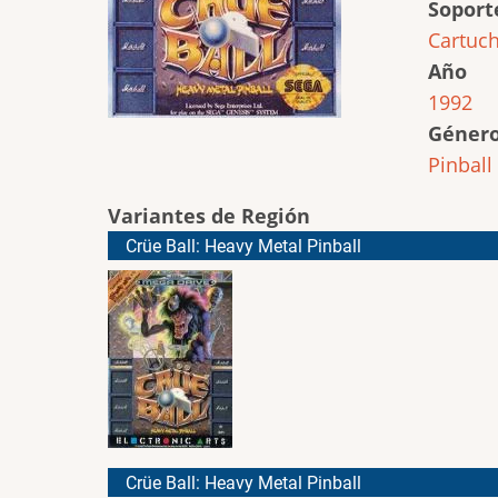
Soport
Cartuc
Año
1992
Géner
Pinball
Variantes de Región
Crüe Ball: Heavy Metal Pinball
Crüe Ball: Heavy Metal Pinball