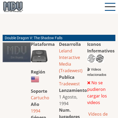
Pasar
al
contenido
principal
Double Dragon V: The Shadow Falls
Plataforma
Desarrolla
Iconos
Leland
Informativos
Interactive
Media
🎬 Videos
(Tradewest)
Región
relacionados
Publica
❌ No se
Tradewest
pudieron
Lanzamiento
Soporte
cargar los
1 Agosto,
Cartucho
videos
1994
Año
Num.
1994
Vídeos de
Jugadores
Género