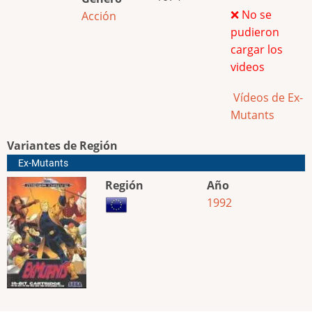
❌ No se
Acción
pudieron
cargar los
videos
Vídeos de Ex-
Mutants
Variantes de Región
Ex-Mutants
Región
Año
1992