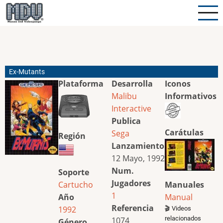
Pasar
al
contenido
principal
Ex-Mutants
Plataforma
Desarrolla
Iconos
Malibu
Informativos
Interactive
Publica
Carátulas
Sega
Región
Lanzamiento
12 Mayo, 1992
Num.
Soporte
Jugadores
Cartucho
Manuales
1
Año
Manual
Referencia
1992
🎬 Videos
relacionados
1074
Género