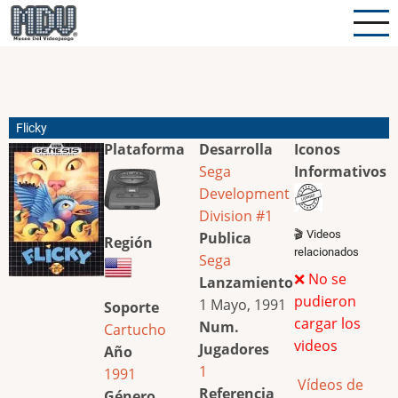
Pasar
al
contenido
principal
Flicky
Plataforma
Desarrolla
Iconos
Sega
Informativos
Development
Division #1
🎬 Videos
Publica
Región
relacionados
Sega
❌ No se
Lanzamiento
pudieron
1 Mayo, 1991
Soporte
cargar los
Num.
Cartucho
videos
Jugadores
Año
1
1991
Vídeos de
Referencia
Género