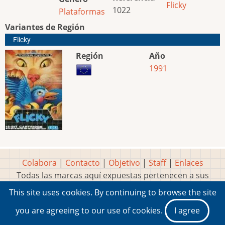
Flicky
1022
Plataformas
Variantes de Región
Flicky
Región
Año
1991
Colabora
|
Contacto
|
Objetivo
|
Staff
|
Enlaces
Todas las marcas aquí expuestas pertenecen a sus
respectivos y legítimos dueños
This site uses cookies. By continuing to browse the site
Idea, página, contenidos y diseños creados por
Marty
you are agreeing to our use of cookies.
I agree
2001-2026 Museo del Videojuego®