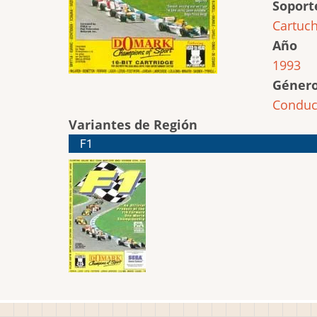
Soport
Cartuc
Año
1993
Géner
Conduc
Variantes de Región
F1