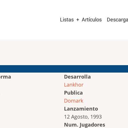
Main
Listas
Artículos
Descarg
navigation
orma
Desarrolla
Lankhor
Publica
Domark
Lanzamiento
12 Agosto, 1993
Num. Jugadores