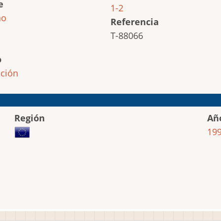
e
1-2
ho
Referencia
T-88066
o
ción
Región
Añ
19