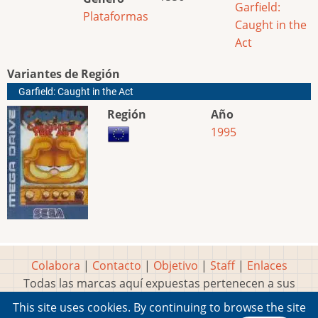
Garfield:
Plataformas
Caught in the
Act
Variantes de Región
Garfield: Caught in the Act
Región
Año
1995
Colabora
|
Contacto
|
Objetivo
|
Staff
|
Enlaces
Todas las marcas aquí expuestas pertenecen a sus
respectivos y legítimos dueños
This site uses cookies. By continuing to browse the site