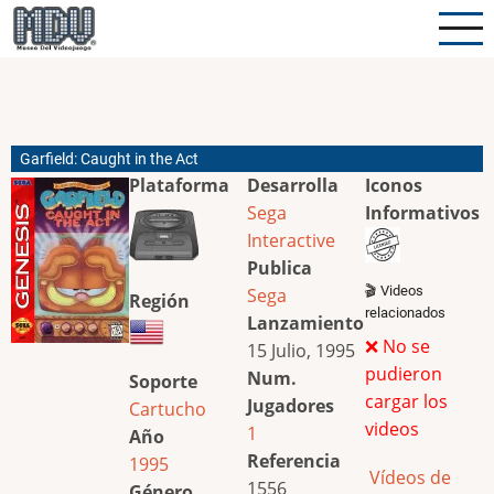
Pasar
al
contenido
principal
Garfield: Caught in the Act
Plataforma
Desarrolla
Iconos
Sega
Informativos
Interactive
Publica
🎬 Videos
Sega
Región
relacionados
Lanzamiento
❌ No se
15 Julio, 1995
pudieron
Num.
Soporte
cargar los
Jugadores
Cartucho
videos
1
Año
Referencia
1995
Vídeos de
1556
Género