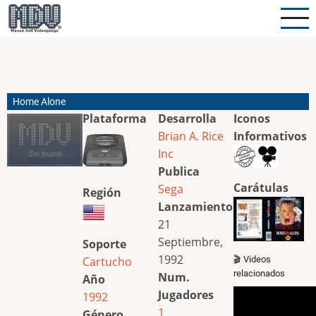
Pasar
al
contenido
principal
Home Alone
Plataforma
Desarrolla
Iconos
Brian A. Rice
Informativos
Inc
Publica
Carátulas
Sega
Región
Lanzamiento
21
Septiembre,
Soporte
1992
Cartucho
🎬 Videos
relacionados
Num.
Año
Jugadores
1992
1
Género