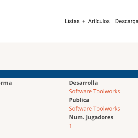
Main
Listas
Artículos
Descarg
navigation
orma
Desarrolla
Software Toolworks
Publica
Software Toolworks
Num. Jugadores
1