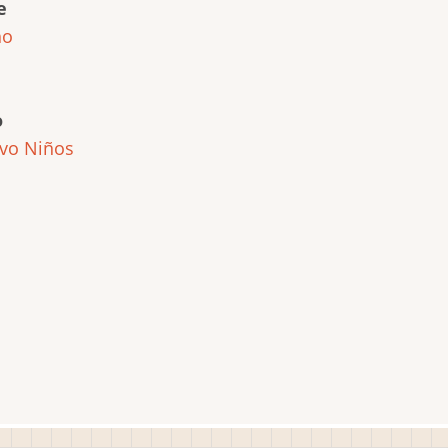
e
ho
o
ivo
Niños