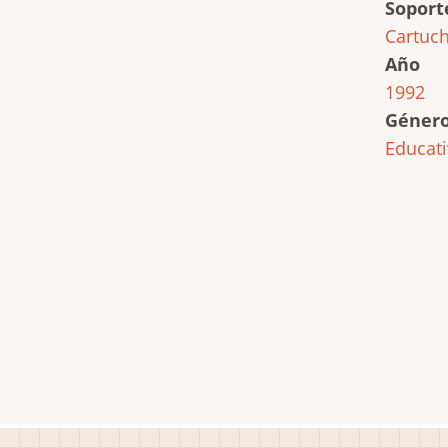
Soport
Cartuc
Año
1992
Géner
Educat