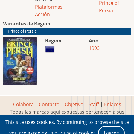
Prince of
Plataformas
Persia
Acción
Variantes de Región
Prince of Persia
Región
Año
1993
Colabora
|
Contacto
|
Objetivo
|
Staff
|
Enlaces
Todas las marcas aquí expuestas pertenecen a sus
respectivos y legítimos dueños
This site uses cookies. By continuing to browse the site
Idea, página, contenidos y diseños creados por
Marty
you are agreeing to our use of cookies.
I agree