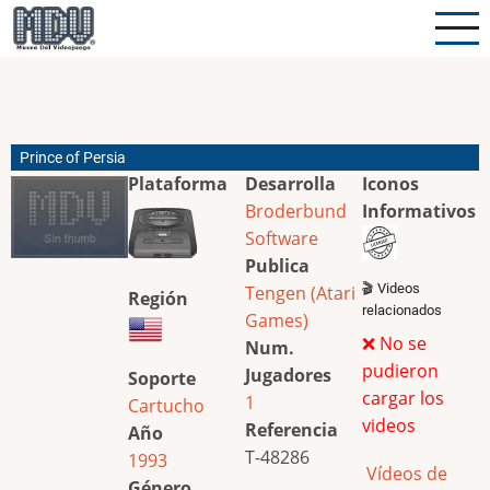
Pasar
al
contenido
principal
Prince of Persia
Plataforma
Desarrolla
Iconos
Broderbund
Informativos
Software
Publica
🎬 Videos
Tengen (Atari
Región
relacionados
Games)
❌ No se
Num.
pudieron
Jugadores
Soporte
cargar los
1
Cartucho
videos
Referencia
Año
T-48286
1993
Vídeos de
Género