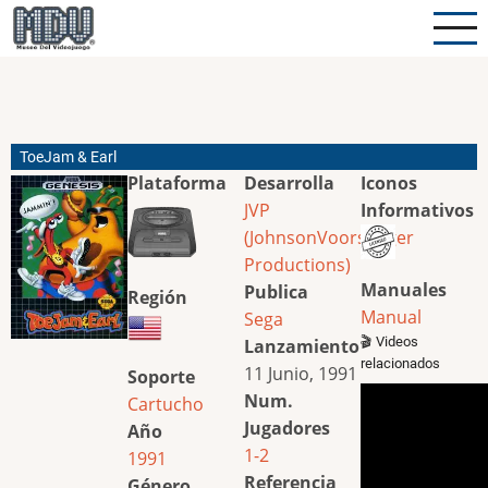
Pasar
al
contenido
principal
ToeJam & Earl
Plataforma
Desarrolla
Iconos
JVP
Informativos
(JohnsonVoorsanger
Productions)
Manuales
Publica
Región
Manual
Sega
🎬 Videos
Lanzamiento
relacionados
11 Junio, 1991
Soporte
Num.
Cartucho
Jugadores
Año
1-2
1991
Referencia
Género