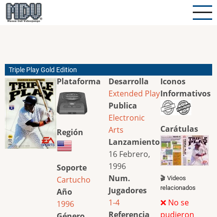
Pasar
al
contenido
principal
Triple Play Gold Edition
Plataforma
Desarrolla
Iconos
Extended Play
Informativos
Publica
Electronic
Carátulas
Arts
Región
Lanzamiento
16 Febrero,
1996
Soporte
Num.
Cartucho
🎬 Videos
relacionados
Jugadores
Año
1-4
❌ No se
1996
Referencia
pudieron
Género