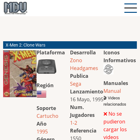
Pasar
al
contenido
principal
X-Men 2: Clone Wars
Plataforma
Desarrolla
Iconos
Zono
Informativos
Headgames
Publica
Manuales
Sega
Región
Manual
Lanzamiento
🎬 Videos
16 Mayo, 1995
relacionados
Num.
Soporte
❌ No se
Jugadores
Cartucho
pudieron
1-2
Año
cargar los
Referencia
1995
videos
1550
Género