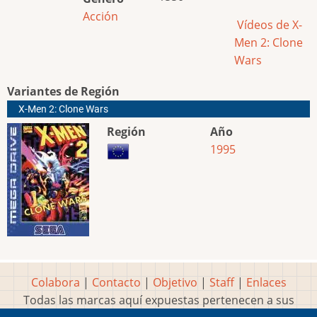
Acción
Vídeos de X-
Men 2: Clone
Wars
Variantes de Región
X-Men 2: Clone Wars
Región
Año
1995
Colabora
|
Contacto
|
Objetivo
|
Staff
|
Enlaces
Todas las marcas aquí expuestas pertenecen a sus