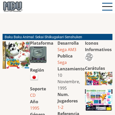
Pasar
al
contenido
principal
Baku Baku Animal: Sekai Shiikugakari Senshuken
Plataforma
Desarrolla
Iconos
Sega AM3
Informativos
Publica
Sega
Carátulas
Lanzamiento
Región
10
Noviembre,
1995
Soporte
Num.
CD
Jugadores
Año
1-2
1995
Referencia
Género