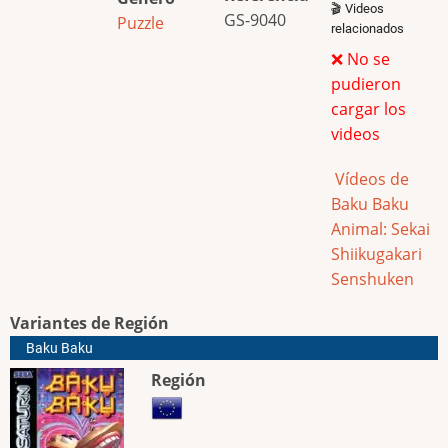
🎬 Videos
GS-9040
Puzzle
relacionados
❌ No se
pudieron
cargar los
videos
Vídeos de
Baku Baku
Animal: Sekai
Shiikugakari
Senshuken
Variantes de Región
Baku Baku
Región