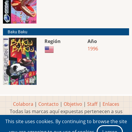
Baku Baku
Región
Año
1996
Colabora
|
Contacto
|
Objetivo
|
Staff
|
Enlaces
Todas las marcas aquí expuestas pertenecen a sus
respectivos y legítimos dueños
This site uses cookies. By continuing to browse the site
Idea, página, contenidos y diseños creados por
Marty