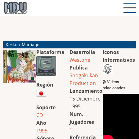
Pasar
al
contenido
principal
Kekkon: Marriage
Plataforma
Desarrolla
Iconos
Westone
Informativos
Publica
Shogakukan
🎬 Videos
Production
Región
relacionados
Lanzamiento
15 Diciembre,
1995
Soporte
Num.
CD
Jugadores
Año
1
1995
Referencia
Género