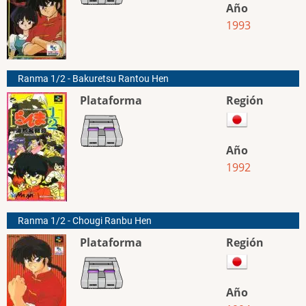
Año
1993
Ranma 1/2 - Bakuretsu Rantou Hen
Plataforma
Región
Año
1992
Ranma 1/2 - Chougi Ranbu Hen
Plataforma
Región
Año