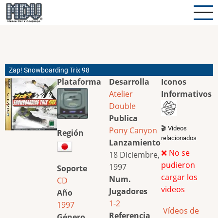
Pasar
al
contenido
principal
Zap! Snowboarding Trix 98
Plataforma
Desarrolla
Iconos
Atelier
Informativos
Double
Publica
🎬 Videos
Pony Canyon
Región
relacionados
Lanzamiento
❌ No se
18 Diciembre,
pudieron
1997
Soporte
cargar los
Num.
CD
videos
Jugadores
Año
1-2
1997
Vídeos de
Referencia
Género