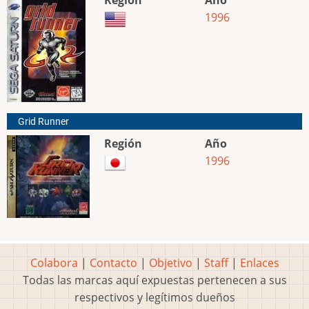
Región
Año
1996
Grid Runner
Región
Año
1996
Colabora
|
Contacto
|
Objetivo
|
Staff
|
Enlaces
Todas las marcas aquí expuestas pertenecen a sus
respectivos y legítimos dueños