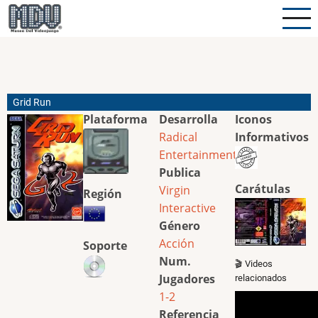
Pasar
al
contenido
principal
Grid Run
Plataforma
Desarrolla
Iconos
Radical
Informativos
Entertainment
Publica
Carátulas
Virgin
Región
Interactive
Género
Acción
Soporte
Num.
🎬 Videos
Jugadores
relacionados
1-2
Referencia