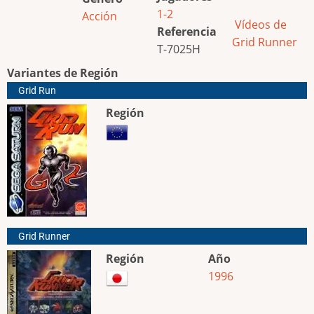
1-2
Acción
Vídeos de
Referencia
Grid Runner
T-7025H
Variantes de Región
Grid Run
Región
Grid Runner
Región
Año
1996