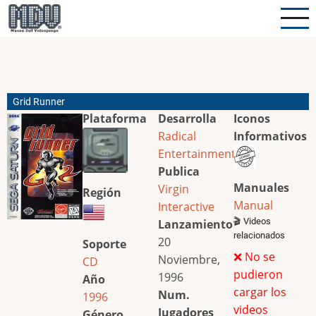
Pasar
al
contenido
principal
Grid Runner
Plataforma
Desarrolla
Iconos
Radical
Informativos
Entertainment
Publica
Manuales
Virgin
Región
Manual
Interactive
🎬 Videos
Lanzamiento
relacionados
20
Soporte
❌ No se
Noviembre,
CD
pudieron
1996
Año
cargar los
Num.
1996
videos
Jugadores
Género