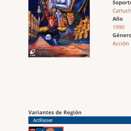
Soport
Cartuc
Año
1990
Géner
Acción
Variantes de Región
ActRaiser