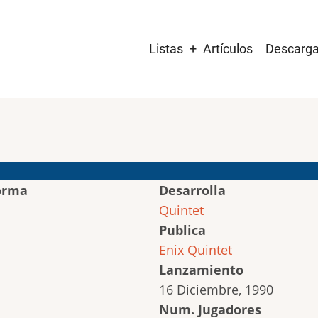
Main
Listas
Artículos
Descarg
navigation
orma
Desarrolla
Quintet
Publica
Enix
Quintet
Lanzamiento
16 Diciembre, 1990
Num. Jugadores