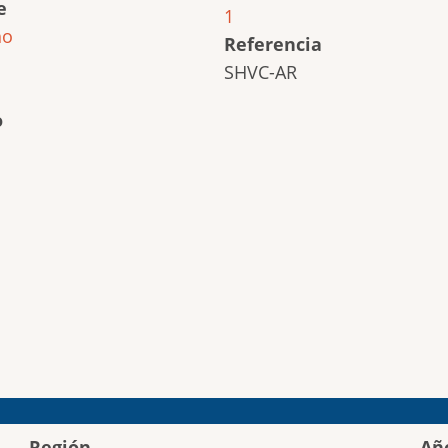
e
1
ho
Referencia
SHVC-AR
o
Región
Añ