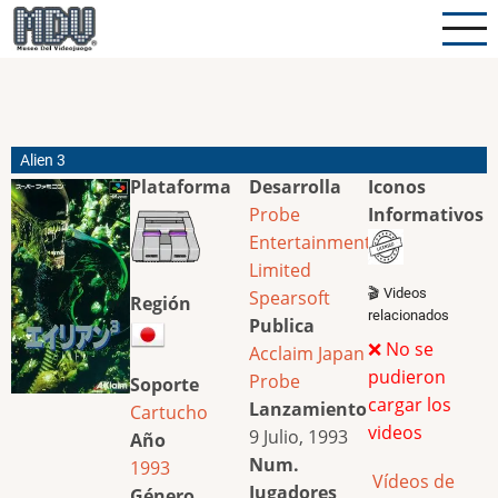
Pasar
al
contenido
principal
Alien 3
Plataforma
Desarrolla
Iconos
Probe
Informativos
Entertainment
Limited
🎬 Videos
Spearsoft
Región
relacionados
Publica
❌ No se
Acclaim Japan
pudieron
Probe
Soporte
cargar los
Lanzamiento
Cartucho
videos
9 Julio, 1993
Año
Num.
1993
Vídeos de
Jugadores
Género