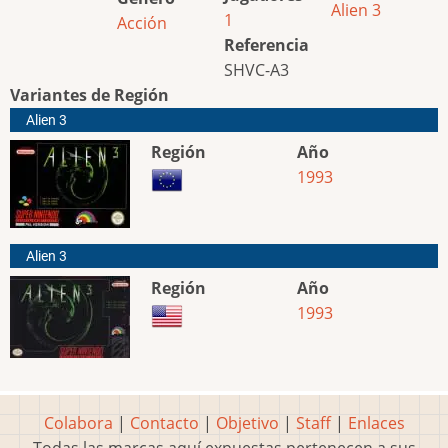
Alien 3
1
Acción
Referencia
SHVC-A3
Variantes de Región
Alien 3
Región
Año
1993
Alien 3
Región
Año
1993
Colabora
|
Contacto
|
Objetivo
|
Staff
|
Enlaces
Todas las marcas aquí expuestas pertenecen a sus