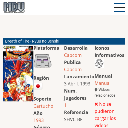
Pasar
al
contenido
principal
Breath of Fire - Ryuu no Senshi
Plataforma
Desarrolla
Iconos
Capcom
Informativos
Publica
Capcom
Manual
Lanzamiento
Región
Manual
3 Abril, 1993
🎬 Videos
Num.
relacionados
Jugadores
Soporte
❌ No se
1
Cartucho
pudieron
Referencia
Año
cargar los
SHVC-BF
1993
videos
Género