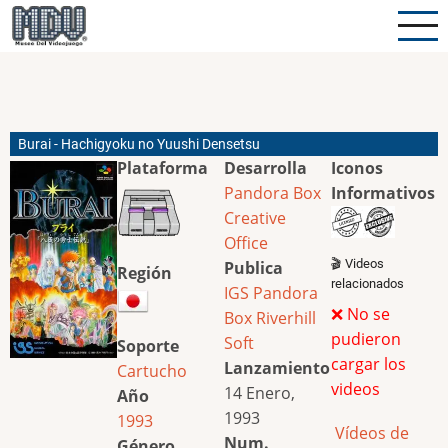
Pasar
al
contenido
principal
Burai - Hachigyoku no Yuushi Densetsu
Plataforma
Desarrolla
Iconos
Pandora Box
Informativos
Creative
Office
🎬 Videos
Publica
Región
relacionados
IGS
Pandora
❌ No se
Box
Riverhill
pudieron
Soft
Soporte
cargar los
Lanzamiento
Cartucho
videos
14 Enero,
Año
1993
1993
Vídeos de
Num.
Género