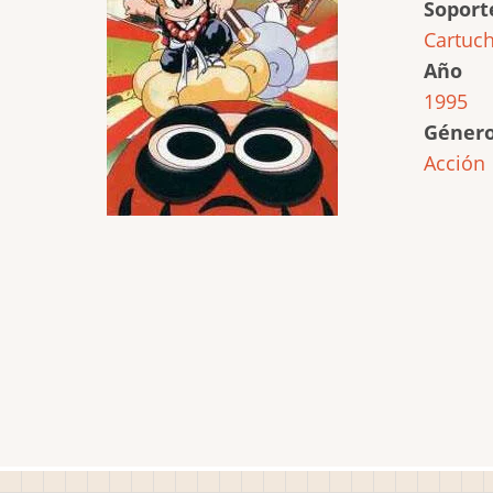
Soport
Cartuc
Año
1995
Géner
Acción