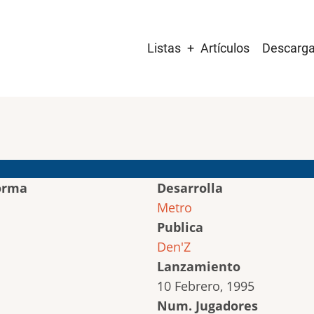
Main
Listas
Artículos
Descarg
navigation
orma
Desarrolla
Metro
Publica
Den'Z
Lanzamiento
10 Febrero, 1995
Num. Jugadores