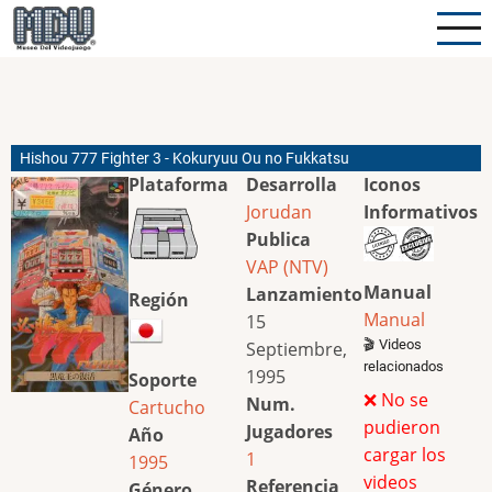
Pasar
al
contenido
principal
Hishou 777 Fighter 3 - Kokuryuu Ou no Fukkatsu
Plataforma
Desarrolla
Iconos
Jorudan
Informativos
Publica
VAP (NTV)
Manual
Lanzamiento
Región
Manual
15
🎬 Videos
Septiembre,
relacionados
1995
Soporte
❌ No se
Num.
Cartucho
pudieron
Jugadores
Año
cargar los
1
1995
videos
Referencia
Género