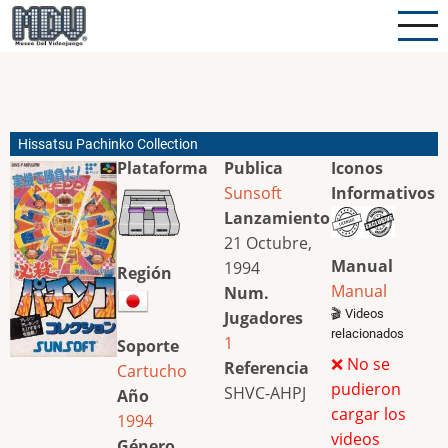
Pasar
al
contenido
principal
Hissatsu Pachinko Collection
Plataforma
Publica
Iconos
Sunsoft
Informativos
Lanzamiento
21 Octubre,
Manual
1994
Región
Manual
Num.
🎬 Videos
Jugadores
relacionados
1
Soporte
❌ No se
Referencia
Cartucho
pudieron
SHVC-AHPJ
Año
cargar los
1994
videos
Género