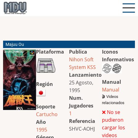
Pasar
al
contenido
principal
Majuu Ou
Plataforma
Publica
Iconos
Nihon Soft
Informativos
System
KSS
Lanzamiento
Manual
25 Agosto,
Región
Manual
1995
🎬 Videos
Num.
relacionados
Jugadores
Soporte
❌ No se
1
Cartucho
pudieron
Referencia
Año
cargar los
SHVC-AOHJ
1995
videos
Género