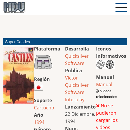
Pasar
al
contenido
principal
Super Castles
Plataforma
Desarrolla
Iconos
Quicksilver
Informativos
Software
Publica
Manual
Victor
Región
Manual
Quicksilver
🎬 Videos
Software
relacionados
Interplay
Soporte
❌ No se
Lanzamiento
Cartucho
pudieron
22 Diciembre,
Año
cargar los
1994
1994
videos
Num.
Género