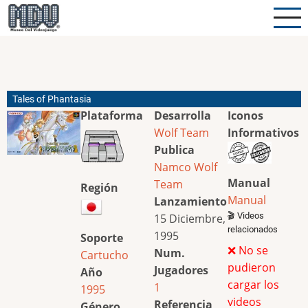
Pasar
al
contenido
principal
Tales of Phantasia
Plataforma
Desarrolla
Iconos
Wolf Team
Informativos
Publica
Namco
Wolf
Manual
Team
Región
Manual
Lanzamiento
🎬 Videos
15 Diciembre,
relacionados
1995
Soporte
❌ No se
Num.
Cartucho
pudieron
Jugadores
Año
cargar los
1
1995
videos
Referencia
Género