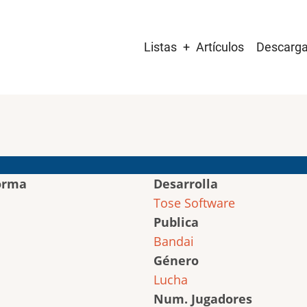
Main
Listas
Artículos
Descarg
navigation
orma
Desarrolla
Tose Software
Publica
Bandai
Género
Lucha
Num. Jugadores