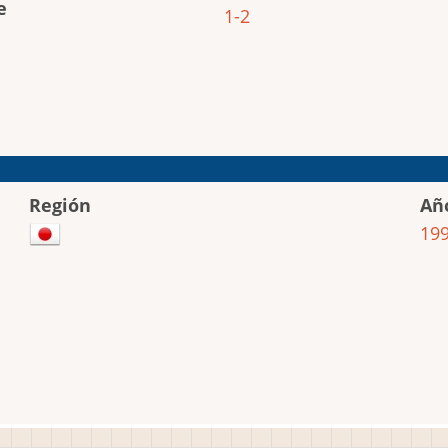
e
1-2
Región
Añ
19