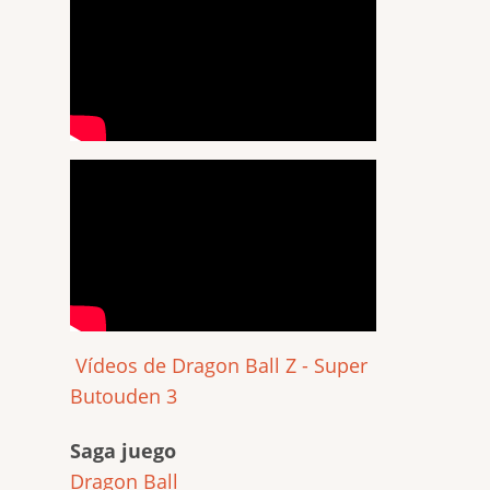
Vídeos de Dragon Ball Z - Super
Butouden 3
Saga juego
Dragon Ball