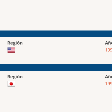
Región
Añ
19
Región
Añ
19