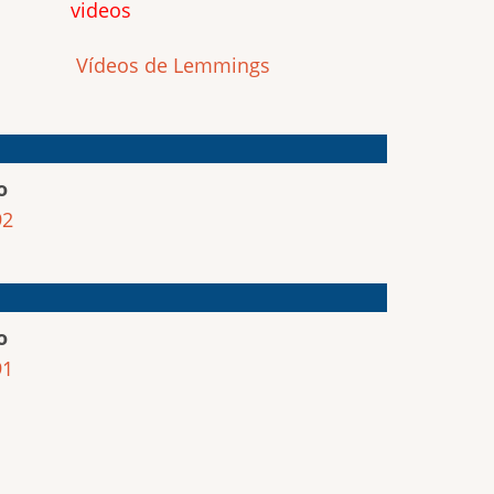
videos
Vídeos de Lemmings
o
92
o
91