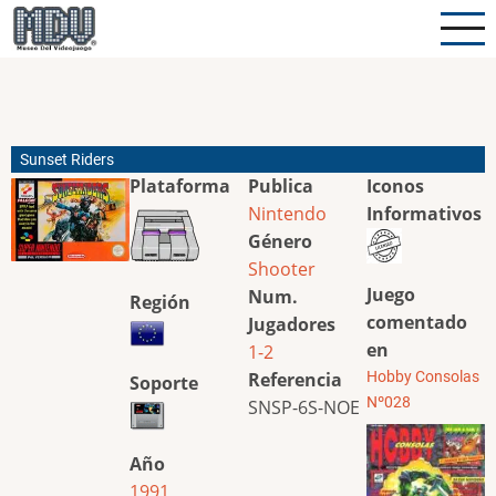
Pasar
al
contenido
principal
Sunset Riders
Plataforma
Publica
Iconos
Nintendo
Informativos
Género
Shooter
Juego
Num.
Región
comentado
Jugadores
en
1-2
Referencia
Hobby Consolas
Soporte
Nº028
SNSP-6S-NOE
Año
1991