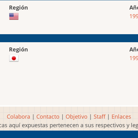
Región
Añ
19
Región
Añ
19
Colabora
|
Contacto
|
Objetivo
|
Staff
|
Enlaces
as aquí expuestas pertenecen a sus respectivos y l
Idea, página, contenidos y diseños creados por
Mart