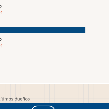
o
91
o
91
egítimos dueños
y