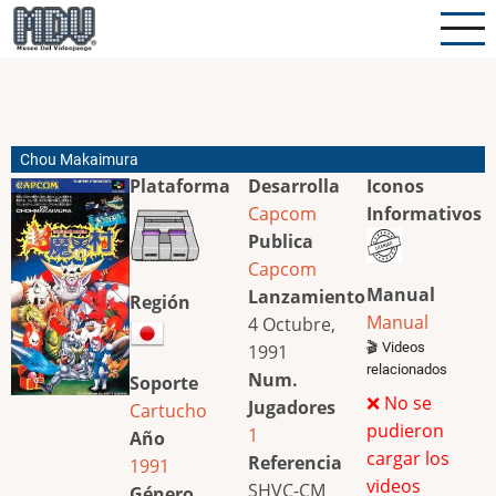
Pasar
al
contenido
principal
Chou Makaimura
Plataforma
Desarrolla
Iconos
Capcom
Informativos
Publica
Capcom
Manual
Lanzamiento
Región
Manual
4 Octubre,
🎬 Videos
1991
relacionados
Num.
Soporte
❌ No se
Jugadores
Cartucho
pudieron
1
Año
cargar los
Referencia
1991
videos
SHVC-CM
Género