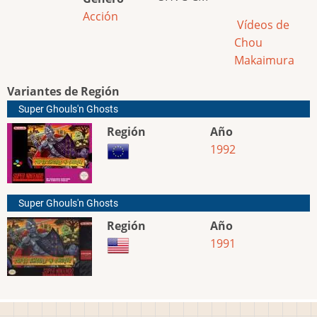
Acción
Vídeos de
Chou
Makaimura
Variantes de Región
Super Ghouls'n Ghosts
Región
Año
1992
Super Ghouls'n Ghosts
Región
Año
1991