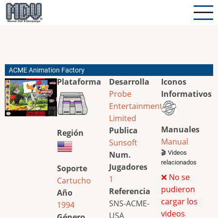
Pasar
al
contenido
principal
ACME Animation Factory
Plataforma
Desarrolla
Iconos
Probe
Informativos
Entertainment
Limited
Manuales
Publica
Región
Manual
Sunsoft
🎬 Videos
Num.
relacionados
Jugadores
Soporte
❌ No se
1
Cartucho
pudieron
Referencia
Año
cargar los
SNS-ACME-
1994
videos
USA
Género