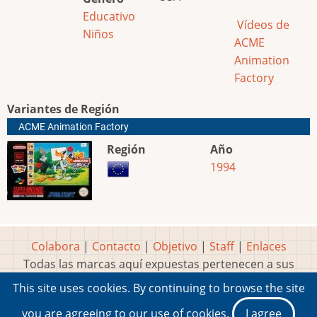
Educativo
Vídeos de
Niños
ACME
Animation
Factory
Variantes de Región
ACME Animation Factory
Región
Año
1994
Colabora
|
Contacto
|
Objetivo
|
Staff
|
Enlaces
Todas las marcas aquí expuestas pertenecen a sus
respectivos y legítimos dueños
This site uses cookies. By continuing to browse the site
Idea, página, contenidos y diseños creados por
Marty
you are agreeing to our use of cookies.
I agree