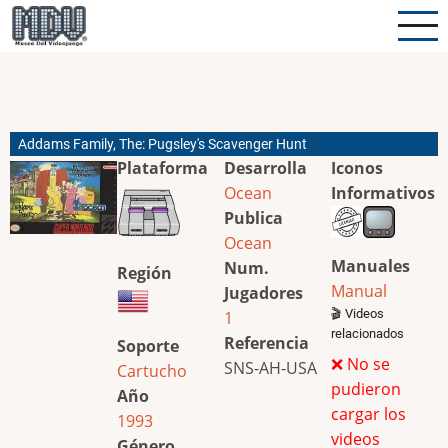
Pasar
al
contenido
principal
Addams Family, The: Pugsley's Scavenger Hunt
Plataforma
Desarrolla
Iconos
Ocean
Informativos
Publica
Ocean
Manuales
Num.
Región
Manual
Jugadores
🎬 Videos
1
relacionados
Referencia
Soporte
❌ No se
SNS-AH-USA
Cartucho
pudieron
Año
cargar los
1993
videos
Género