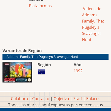
Plataformas
Vídeos de
Addams
Family, The:
Pugsley's
Scavenger
Hunt
Variantes de Región
Addams Family, The: Pugsley's Scavenger Hunt
Región
Año
1992
Colabora
|
Contacto
|
Objetivo
|
Staff
|
Enlaces
Todas las marcas aquí expuestas pertenecen a sus