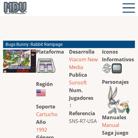
Pasar
al
contenido
principal
Bugs Bunny: Rabbit Rampage
Plataforma
Desarrolla
Iconos
Viacom New
Informativos
Media
Publica
Personajes
Sunsoft
Región
Num.
Jugadores
1
Soporte
Referencia
Cartucho
Manuales
SNS-R7-USA
Año
Manual
1992
Saga juego
Género