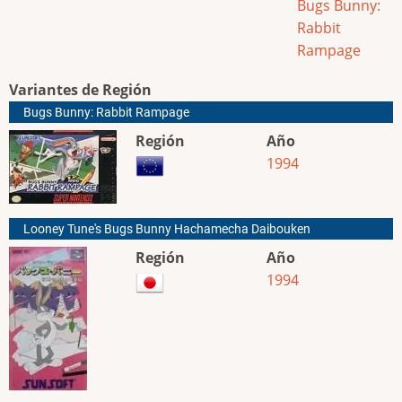
Bugs Bunny:
Rabbit
Rampage
Variantes de Región
Bugs Bunny: Rabbit Rampage
Región
Año
1994
Looney Tune's Bugs Bunny Hachamecha Daibouken
Región
Año
1994