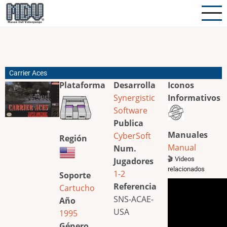
Pasar
al
contenido
principal
Carrier Aces
Plataforma
Desarrolla
Iconos
Synergistic
Informativos
Software
Publica
Manuales
CyberSoft
Región
Manual
Num.
🎬 Videos
Jugadores
relacionados
1-2
Soporte
Referencia
Cartucho
SNS-ACAE-
Año
USA
1995
Género