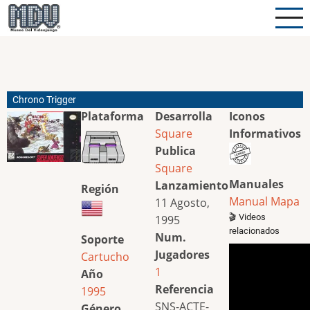
Pasar
al
contenido
principal
Chrono Trigger
Plataforma
Desarrolla
Iconos
Square
Informativos
Publica
Square
Manuales
Lanzamiento
Región
Manual
Mapa
11 Agosto,
🎬 Videos
1995
relacionados
Num.
Soporte
Jugadores
Cartucho
1
Año
Referencia
1995
SNS-ACTE-
Género