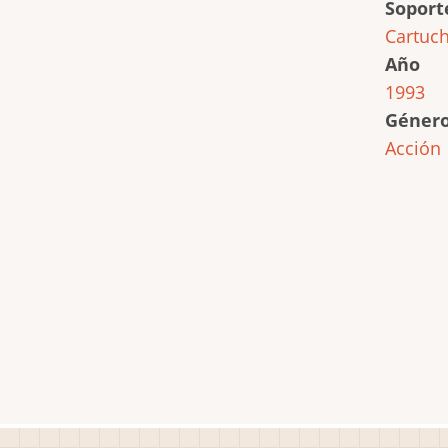
Soport
Cartuc
Año
1993
Géner
Acción