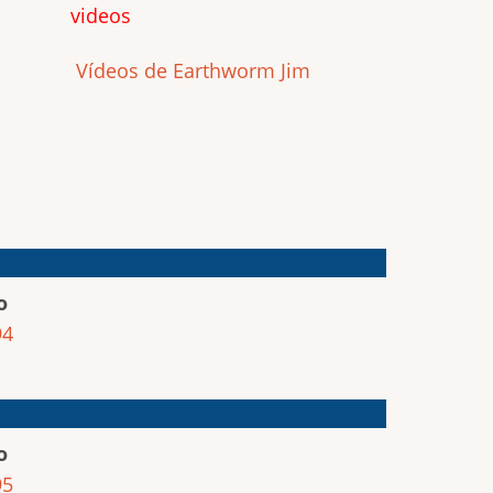
videos
Vídeos de Earthworm Jim
o
94
o
95