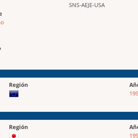
SNS-AEJE-USA
e
ho
o
Región
Añ
19
Región
Añ
19