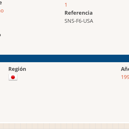
e
1
ho
Referencia
SNS-F6-USA
o
Región
Añ
19