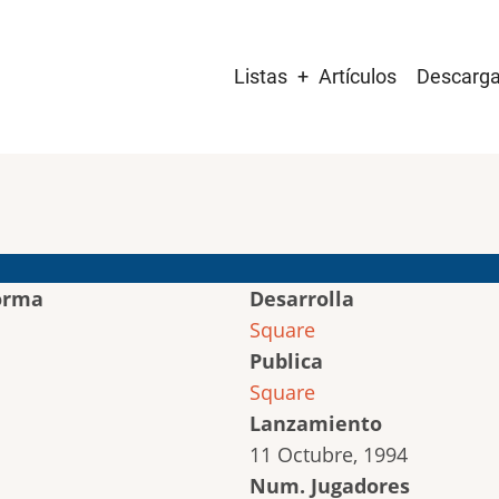
Main
Listas
Artículos
Descarg
navigation
orma
Desarrolla
Square
Publica
Square
Lanzamiento
11 Octubre, 1994
Num. Jugadores