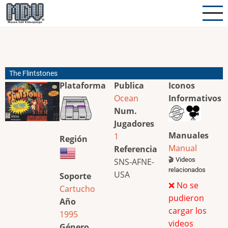
Pasar
al
contenido
principal
The Flintstones
Plataforma
Publica
Iconos
Ocean
Informativos
Num.
Jugadores
Manuales
1
Región
Manual
Referencia
🎬 Videos
SNS-AFNE-
relacionados
USA
Soporte
❌ No se
Cartucho
pudieron
Año
cargar los
1995
videos
Género