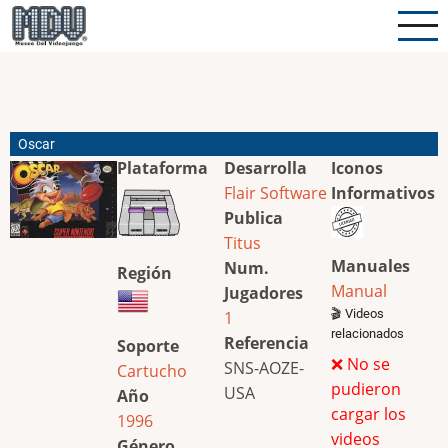
Pasar
al
contenido
principal
Oscar
Plataforma
Desarrolla
Iconos
Flair Software
Informativos
Publica
Titus
Manuales
Num.
Región
Manual
Jugadores
🎬 Videos
1
relacionados
Referencia
Soporte
❌ No se
SNS-AOZE-
Cartucho
pudieron
USA
Año
cargar los
1996
videos
Género