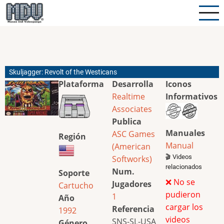
Pasar
al
contenido
principal
Skuljagger: Revolt of the Westicans
Plataforma
Desarrolla
Iconos
Realtime
Informativos
Associates
Publica
Manuales
ASC Games
Región
Manual
(American
🎬 Videos
Softworks)
relacionados
Num.
Soporte
❌ No se
Jugadores
Cartucho
pudieron
1
Año
cargar los
Referencia
1992
videos
SNS-SL-USA
Género