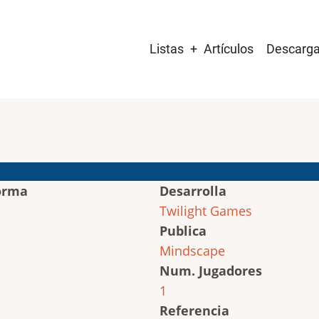
Main
Listas
Artículos
Descarg
navigation
orma
Desarrolla
Twilight Games
Publica
Mindscape
Num. Jugadores
1
Referencia