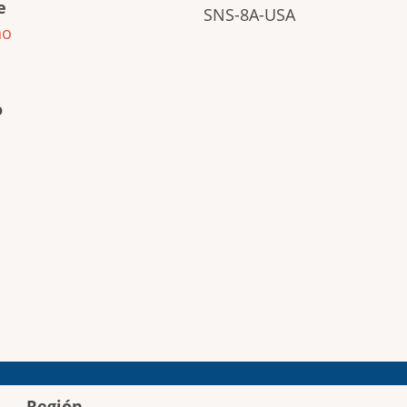
e
SNS-8A-USA
ho
o
Región