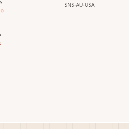
e
SNS-AU-USA
ho
o
e