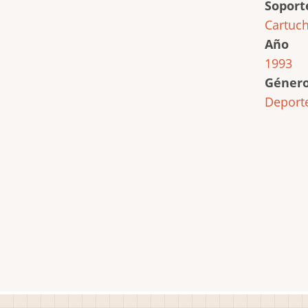
Soport
Cartuc
Año
1993
Géner
Deport