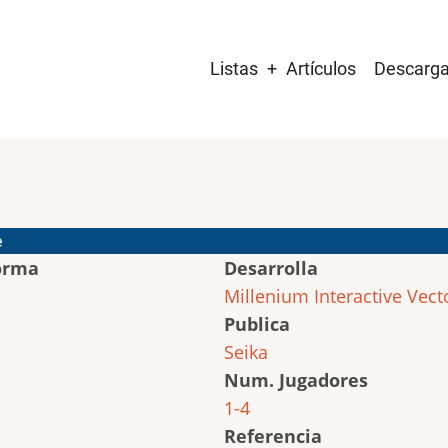
Main
Listas
Artículos
Descarg
navigation
e
orma
Desarrolla
Millenium Interactive
Vect
Publica
Seika
Num. Jugadores
1-4
Referencia