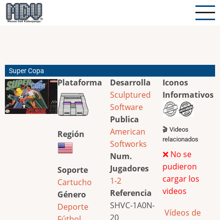
Pasar
al
contenido
principal
Super Copa
Plataforma
Desarrolla
Iconos
Sculptured
Informativos
Software
Publica
🎬 Videos
American
Región
relacionados
Softworks
❌ No se
Num.
pudieron
Jugadores
Soporte
cargar los
1-2
Cartucho
videos
Referencia
Género
SHVC-1A0N-
Deporte
Vídeos de
20
Fútbol